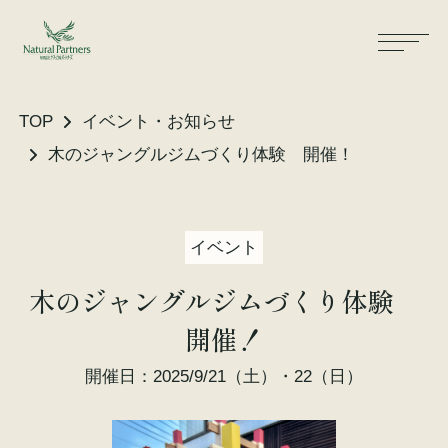
TOP
イベント・お知らせ
木のジャングルジムづくり体験 開催！
ナパスの想い
住まいができるまで
イベント
大工が建てる家
保証・保険
木のジャングルジムづくり体験
気候風土適応住宅
土地をお探しの方へ
開催！
性能・素材
開催日：2025/9/21（土）・22（日）
リノベーション