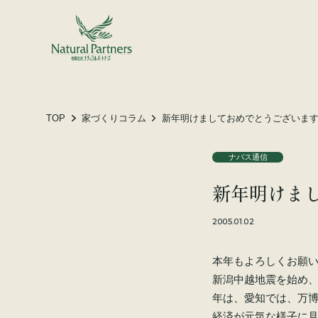
土地をお探しの方へ
施工事例
お客様の声
TOP
家づくりコラム
新年明けましておめでとうございま
ナパス通信
会社概要
新年明けま
スタッフ紹介
家づくりコラム
2005.01.02
本年もよろしくお願
新潟中越地震を始め
年は、愛知では、万
経済が元気な様子に