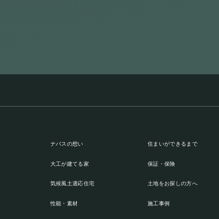
ナパスの想い
住まいができるまで
大工が建てる家
保証・保険
気候風土適応住宅
土地をお探しの方へ
性能・素材
施工事例