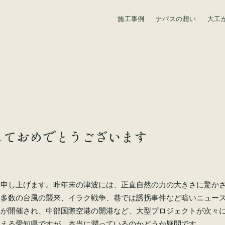
施工事例
ナパスの想い
大工
資料請求
す
しておめでとうございます
い申し上げます。昨年末の津波には、正直自然の力の大きさに驚か
、多数の台風の襲来、イラク戦争、巷では誘拐事件など暗いニュー
博が開催され、中部国際空港の開港など、大型プロジェクトが次々
見える愛知県ですが、本当に潤っているのかどうか疑問です。