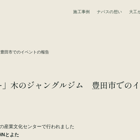
施工事例
ナパスの想い
大工
資料請求
 豊田市でのイベントの報告
ー」木のジャングルジム 豊田市での
と豊田市の産業文化センターで行われました
INとよた