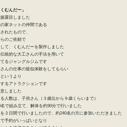
「くむんだー」
お披露目しました
木の家ネットの仲間である
案されたもので、
からのご依頼で
用して、くむんだーを製作しました
の伝統的な大工さんの手法を用いて
立てるジャングルジムです
工さんの仕事の疑似体験をしてもらい
ぶというより
験するアトラクションです
用意しました
きる人数は、子供さん（３歳位から９歳くらいまで）
0名で組み立て、解体を約90分で行いました
を２日間で行いましたので、約240名の方に参加いただきました
中で予約がいっぱいとなり