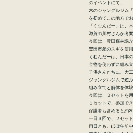
のイベントにて、
木のジャングルジム
を初めてこの地方で
「くむんだー」は、
滋賀の川村さんが考
今回は、豊田森林課
豊田市産のスギを使
くむんだーは、日本
金物を使わずに組み
子供さんたちに、大
ジャングルジムで遊
組み立てと解体を体
今回は、２セットを
１セットで、参加で
保護者も含めると約2
一日３回で、２セット
両日とも、ほぼ午前