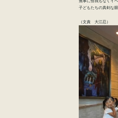
無事に怪我もなくイ
子どもたちの真剣な
（文責 大江忍）