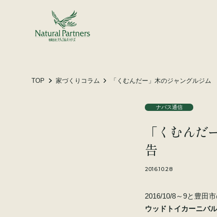
土地をお探しの方へ
施工事例
お客様の声
TOP
家づくりコラム
「くむんだー」木のジャングルジム
ナパス通信
会社概要
「くむんだ
スタッフ紹介
家づくりコラム
告
2016.10.28
2016/10/8～9
ウッドトイカーニバル