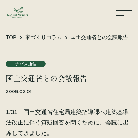
TOP
家づくりコラム
国土交通省との会議報告
ナパスの想い
住まいができるまで
ナパス通信
国土交通省との会議報告
大工が建てる家
保証・保険
2008.02.01
気候風土適応住宅
土地をお探しの方へ
1/31 国土交通省住宅局建築指導課へ建築基準
性能・素材
法改正に伴う質疑回答を聞くために、会議に出
リノベーション
席してきました。