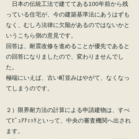
日本の伝統工法で建ててある100年前から残
イベント情報
来場予約
っている住宅が、今の建築基準法にあうはずも
なく、むしろ法律に欠陥があるのではないかと
資料請求
お問い合わせ
いうこちら側の意見です。
回答は、耐震改修を進めることが優先であると
の回答になりましたので、変わりませんでし
オンラインショップ
た。
極端にいえば、古い町並みはやがて、なくなっ
てしまうのです。
２）限界耐力法の計算による申請建物は、すべ
てﾋﾟｭｱﾁｪｯｸといって、中央の審査機関へ出され
ます。