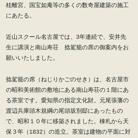
桂離宮、国宝如庵等の多くの数奇屋建築の施工
にあたる。
近山スクール名古屋では、3年連続で、安井先
施工事例
お客様の声
生に講演と南山寿荘 捻駕籠の席の御案内をお
願いいたしました。
捻駕籠の席（ねじりかごのせき）は、名古屋市
会社概要
家づくりコラム
の昭和美術館の敷地にある南山寿荘の１階にあ
る茶室です。愛知県の指定文化財。元尾張藩の
スタッフ紹介
渡辺兵庫頭木規綱の尾頭坂別邸にあったもの
で、昭和１０年に移築されました。棟札から天
保３年（1832）の造立。茶室は建物の平面に対