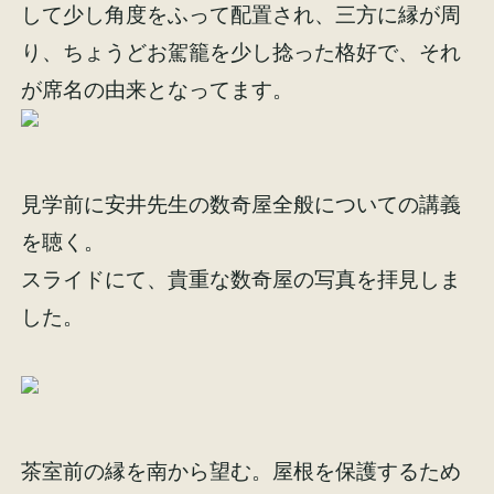
して少し角度をふって配置され、三方に縁が周
イベント情報
来場予約
り、ちょうどお駕籠を少し捻った格好で、それ
が席名の由来となってます。
資料請求
お問い合わせ
見学前に安井先生の数奇屋全般についての講義
オンラインショップ
を聴く。
スライドにて、貴重な数奇屋の写真を拝見しま
した。
茶室前の縁を南から望む。屋根を保護するため