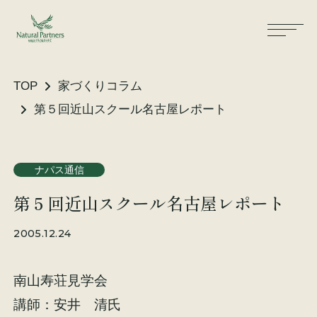
TOP
家づくりコラム
第５回近山スクール名古屋レポート
ナパスの想い
住まいができるまで
ナパス通信
大工が建てる家
保証・保険
第５回近山スクール名古屋レポート
気候風土適応住宅
土地をお探しの方へ
2005.12.24
性能・素材
南山寿荘見学会
リノベーション
講師：安井 清氏