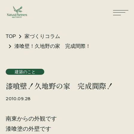
TOP
家づくりコラム
漆喰壁！久地野の家 完成間際！
ナパスの想い
住まいができるまで
建築のこと
大工が建てる家
保証・保険
漆喰壁！久地野の家 完成間際！
気候風土適応住宅
土地をお探しの方へ
2010.09.28
性能・素材
南東からの外観です
リノベーション
漆喰塗の外壁です