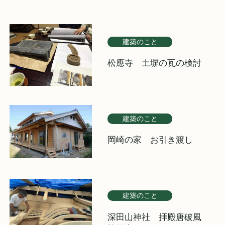
建築のこと
松應寺 土塀の瓦の検討
建築のこと
岡崎の家 お引き渡し
建築のこと
深田山神社 拝殿唐破風