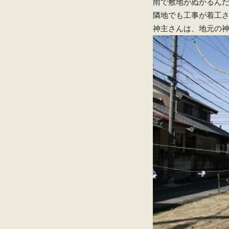
雨で敷地がぬかるん
隣地でも工事が着工
神主さんは、地元の