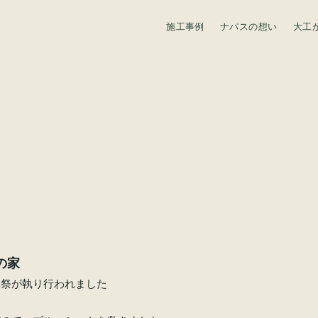
施工事例
ナパスの想い
大工
資料請求
の家
鎮祭が執り行われました