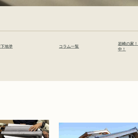
岩崎の家！
壁下地塗
コラム一覧
中！