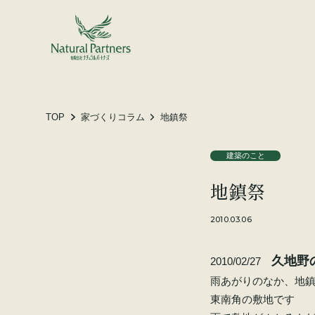
土地をお探しの方へ
施工事例
お客様の声
TOP
家づくりコラム
地鎮祭
建築のこと
会社概要
地鎮祭
スタッフ紹介
家づくりコラム
2010.03.06
久地野
2010/02/27
雨あがりのなか、地
東南角の敷地です