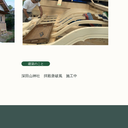
建築のこと
深田山神社 拝殿唐破風 施工中