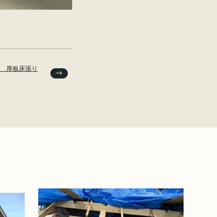
 厚板床張り