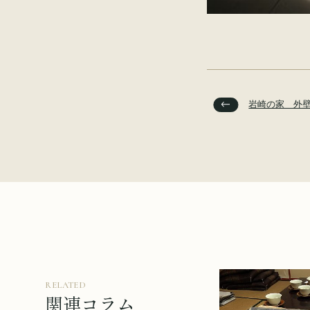
岩崎の家 外
RELATED
関連コラム