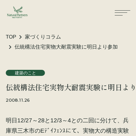
TOP
家づくりコラム
伝統構法住宅実物大耐震実験に明日より参加
ナパスの想い
住まいができるまで
建築のこと
大工が建てる家
保証・保険
伝統構法住宅実物大耐震実験に明日よ
気候風土適応住宅
土地をお探しの方へ
2008.11.26
性能・素材
明日12/27～28と12/3～4との二回に分けて、兵
リノベーション
庫県三木市のEﾃﾞｲﾌｪﾝｽにて、実物大の構造実験