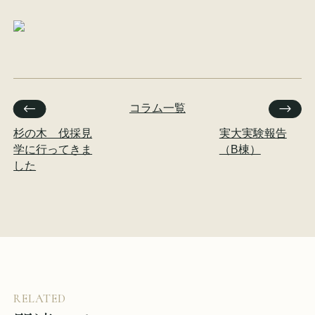
イベント情報
来場予約
資料請求
お問い合わせ
コラム一覧
杉の木 伐採見
実大実験報告
オンラインショップ
学に行ってきま
（B棟）
した
RELATED