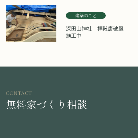
建築のこと
深田山神社 拝殿唐破風
施工中
CONTACT
無料家づくり相談