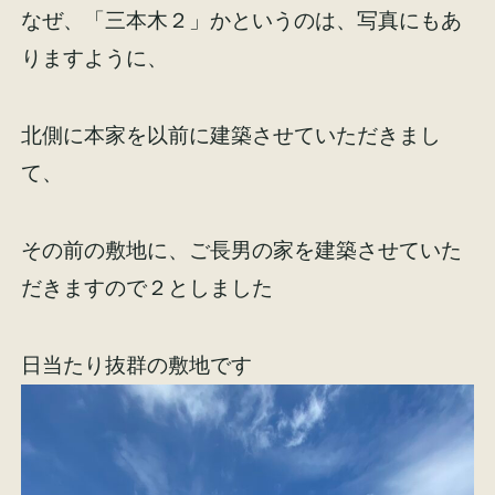
なぜ、「三本木２」かというのは、写真にもあ
りますように、
北側に本家を以前に建築させていただきまし
施工事例
お客様の声
て、
その前の敷地に、ご長男の家を建築させていた
だきますので２としました
会社概要
家づくりコラム
スタッフ紹介
日当たり抜群の敷地です