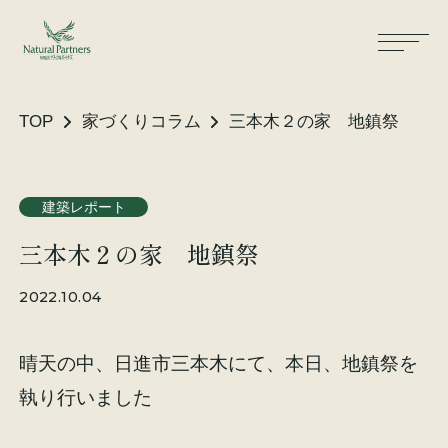
TOP
家づくりコラム
三本木２の家 地鎮祭
ナパスの想い
住まいができるまで
建築レポート
三本木２の家 地鎮祭
大工が建てる家
保証・保険
2022.10.04
気候風土適応住宅
土地をお探しの方へ
晴天の中、日進市三本木にて、本日、地鎮祭を
性能・素材
執り行いました
リノベーション