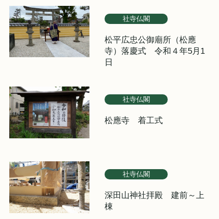
社寺仏閣
松平広忠公御廟所（松應
寺）落慶式 令和４年5月1
日
社寺仏閣
松應寺 着工式
社寺仏閣
深田山神社拝殿 建前～上
棟