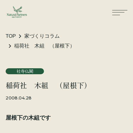
TOP
家づくりコラム
稲荷社 木組 （屋根下）
ナパスの想い
住まいができるまで
社寺仏閣
大工が建てる家
保証・保険
稲荷社 木組 （屋根下）
気候風土適応住宅
土地をお探しの方へ
2008.04.28
性能・素材
屋根下の木組です
リノベーション