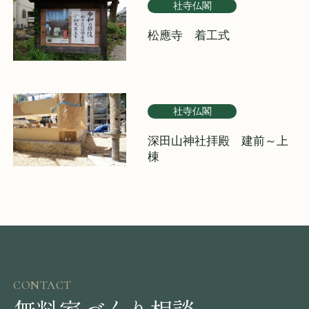
社寺仏閣
松應寺 着工式
社寺仏閣
深田山神社拝殿 建前～上
棟
CONTACT