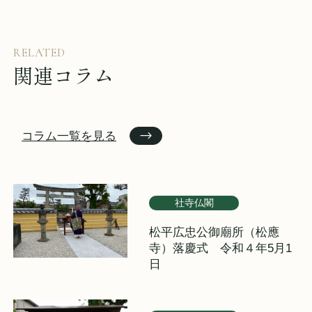
イベント情報
来場予約
RELATED
関連コラム
資料請求
お問い合わせ
コラム一覧を見る
オンラインショップ
社寺仏閣
松平広忠公御廟所（松應
寺）落慶式 令和４年5月1
日