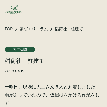
TOP
家づくりコラム
稲荷社 柱建て
ナパスの想い
住まいができるまで
社寺仏閣
稲荷社 柱建て
大工が建てる家
保証・保険
2008.04.19
気候風土適応住宅
土地をお探しの方へ
一昨日、現場に大工さん５人と到着しました
性能・素材
雨がふっていたので、仮屋根をかける作業をし
リノベーション
て