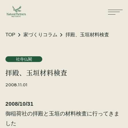
TOP
家づくりコラム
拝殿、玉垣材料検査
ナパスの想い
住まいができるまで
社寺仏閣
拝殿、玉垣材料検査
大工が建てる家
保証・保険
2008.11.01
気候風土適応住宅
土地をお探しの方へ
2008/10/31
性能・素材
御稲荷社の拝殿と玉垣の材料検査に行ってきま
リノベーション
した