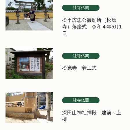
社寺仏閣
松平広忠公御廟所（松應
寺）落慶式 令和４年5月1
日
社寺仏閣
松應寺 着工式
社寺仏閣
深田山神社拝殿 建前～上
棟