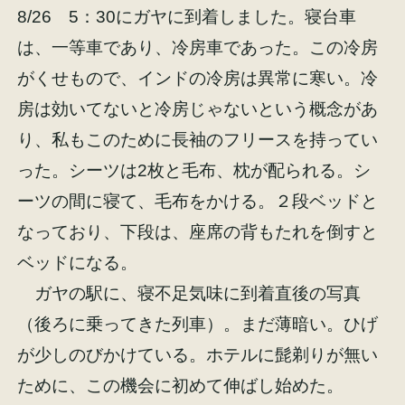
8/26 5：30にガヤに到着しました。寝台車
は、一等車であり、冷房車であった。この冷房
がくせもので、インドの冷房は異常に寒い。冷
房は効いてないと冷房じゃないという概念があ
施工事例
お客様の声
り、私もこのために長袖のフリースを持ってい
った。シーツは2枚と毛布、枕が配られる。シ
ーツの間に寝て、毛布をかける。２段ベッドと
なっており、下段は、座席の背もたれを倒すと
会社概要
家づくりコラム
ベッドになる。
ガヤの駅に、寝不足気味に到着直後の写真
スタッフ紹介
（後ろに乗ってきた列車）。まだ薄暗い。ひげ
が少しのびかけている。ホテルに髭剃りが無い
ために、この機会に初めて伸ばし始めた。