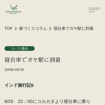
TOP
家づくりコラム
寝台車でガヤ駅に到着
ナパスの想い
住まいができるまで
ナパス通信
寝台車でガヤ駅に到着
大工が建てる家
保証・保険
2006.09.10
気候風土適応住宅
土地をお探しの方へ
インド旅行記6
性能・素材
リノベーション
8/25 22：00にコルカタより寝台車に乗り