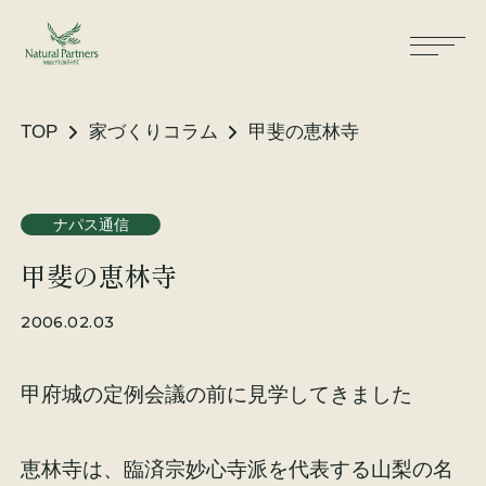
TOP
家づくりコラム
甲斐の恵林寺
ナパスの想い
住まいができるまで
ナパス通信
甲斐の恵林寺
大工が建てる家
保証・保険
2006.02.03
気候風土適応住宅
土地をお探しの方へ
甲府城の定例会議の前に見学してきました
性能・素材
リノベーション
恵林寺は、臨済宗妙心寺派を代表する山梨の名