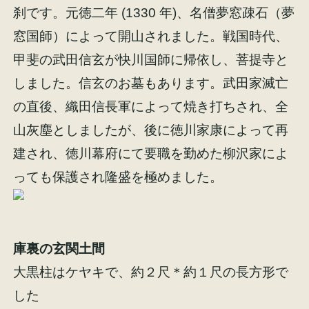
刹です。元徳二年 (1330 年)、名僧夢窓疎石（夢
窓国師）によって開山されました。戦国時代、
甲斐の武田信玄が快川国師に帰依し、菩提寺と
しました。信玄のお墓もあります。武田家滅亡
施工事例
お客様の声
の直後、織田信長軍によって焼き打ちされ、全
山灰塵としましたが、後に徳川家康によって再
建され、徳川幕府にて要職を勤めた柳沢家によ
っても保護され隆盛を極めました。
会社概要
家づくりコラム
スタッフ紹介
庫裏の玄関土間
大黒柱はケヤキで、約２尺＊約１尺の長方形で
した