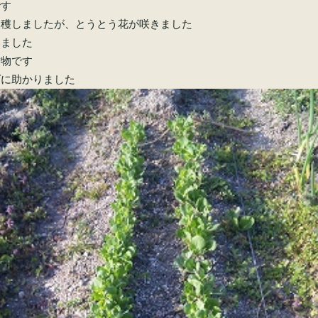
です
収穫しましたが、とうとう花が咲きました
みました
作物です
ダに助かりました