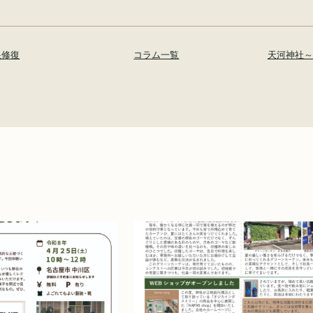
根修復
コラム一覧
天河神社～