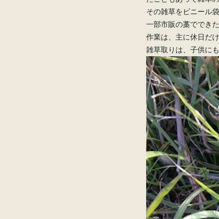
その雑草をビニール
一部市販の藁ででき
作業は、主に休日だ
雑草取りは、子供に