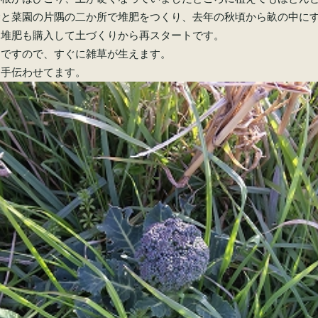
袋と菜園の片隅の二か所で堆肥をつくり、去年の秋頃から畝の中に
た堆肥も購入して土づくりから再スタートです。
けですので、すぐに雑草が生えます。
も手伝わせてます。