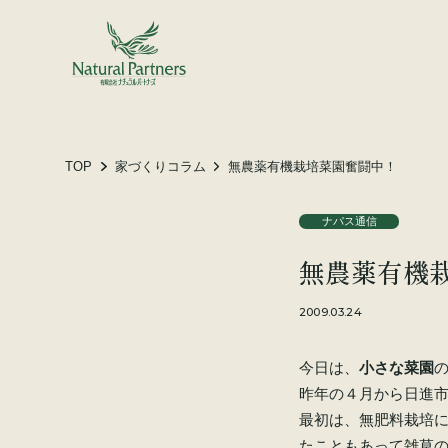
土地をお探しの方へ
施工事例
お客様の声
TOP
家づくりコラム
無農薬有機栽培菜園奮闘中！
ナパス通信
会社概要
無農薬有機
スタッフ紹介
家づくりコラム
2009.03.24
今日は、
小さな菜園
昨年の４月から日進市
最初は、無肥料栽培
たこともあって雑草