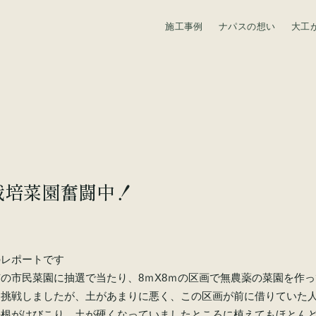
施工事例
ナパスの想い
大工
資料請求
栽培菜園奮闘中！
のレポートです
の市民菜園に抽選で当たり、8ｍX8ｍの区画で無農薬の菜園を作っ
に挑戦しましたが、土があまりに悪く、この区画が前に借りていた
の根がはびこり、土が硬くなっていましたところに植えてもほとん