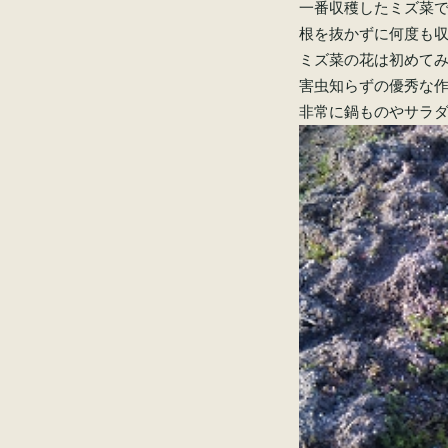
一番収穫したミズ菜
根を抜かずに何度も
ミズ菜の花は初めて
害虫知らずの優秀な
非常に鍋ものやサラ