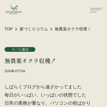
TOP
家づくりコラム
無農薬オクラ収穫！
ナパスの想い
住まいができるまで
ナパス通信
無農薬オクラ収穫！
大工が建てる家
保証・保険
2008.07.04
気候風土適応住宅
土地をお探しの方へ
しばらくブログから遠ざかってました
性能・素材
毎日がいっぱい、いっぱいの状態でした
リノベーション
日常の業務が重なり、パソコンの前ばかり