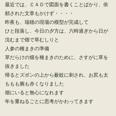
最近では、ＣＡＤで図面を書くことばかり、依
頼された文章もかけず・・・・
昨夜も、瑞穂の現場の模型が完成して
ひと段落し、今日の夕方は、六時過ぎから日が
施工事例
お客様の声
沈むまで畑で草むしりと
人参の種まきの準備
草だらけの畑を種まきのために、さすがに草を
抜きました
会社概要
家づくりコラム
帰るとズボンの上から薮蚊に刺され、お尻も太
ももも腕も赤くなりました
スタッフ紹介
畑にいると無心になれます
年を重ねるごとに思考がかわってきます