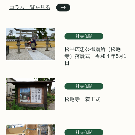
コラム一覧を見る
社寺仏閣
松平広忠公御廟所（松應
寺）落慶式 令和４年5月1
日
社寺仏閣
松應寺 着工式
社寺仏閣