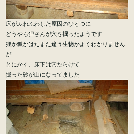
イベント情報
来場予約
床がふわふわした原因のひとつに
資料請求
お問い合わせ
どうやら狸さんが穴を掘ったようです
狸か狐かはたまた違う生物かよくわかりません
が
オンラインショップ
とにかく、床下は穴だらけで
掘った砂が山になってました