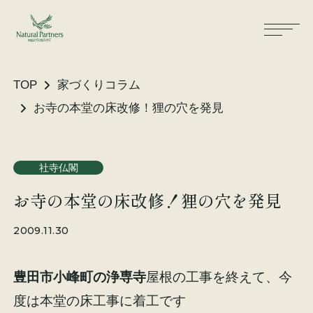
TOP
家づくりコラム
お寺の本堂の床改修！狸の穴を発見
ナパスの想い
住まいができるまで
社寺仏閣
大工が建てる家
保証・保険
お寺の本堂の床改修！狸の穴を発見
気候風土適応住宅
土地をお探しの方へ
2009.11.30
性能・素材
豊田市小峰町の浄専寺
屋根の工事を終えて、今
リノベーション
度は本堂の床工事に着工です