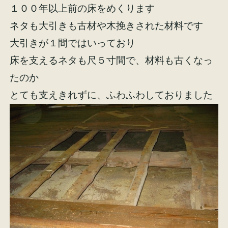
１００年以上前の床をめくります
ネタも大引きも古材や木挽きされた材料です
大引きが１間ではいっており
床を支えるネタも尺５寸間で、材料も古くなっ
施工事例
お客様の声
たのか
とても支えきれずに、ふわふわしておりました
会社概要
家づくりコラム
スタッフ紹介