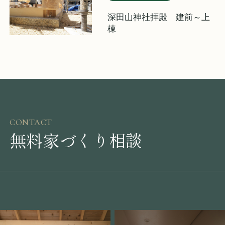
深田山神社拝殿 建前～上
棟
CONTACT
無料家づくり相談