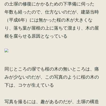
の土塀の修復にかかるための下準備に伺った
年数も経ったので、仕方ないのだが、建築当時
（平成6年）には無かった桜の木が大きくな
り、落ち葉が屋根の上に落ちて溜まり、木の屋
施工事例
お客様の声
根を腐らせる原因となっている
会社概要
家づくりコラム
同じところの塀でも桜の木の無いところは、痛
みが少ないのだが、この写真のように桜の木の
スタッフ紹介
下は、コケが生えている
写真を撮るには、趣があるのだが、土塀の構造