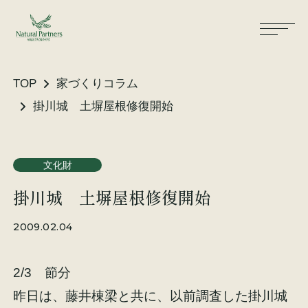
TOP
家づくりコラム
掛川城 土塀屋根修復開始
ナパスの想い
住まいができるまで
文化財
大工が建てる家
保証・保険
掛川城 土塀屋根修復開始
気候風土適応住宅
土地をお探しの方へ
2009.02.04
性能・素材
2/3 節分
リノベーション
昨日は、藤井棟梁と共に、以前調査した掛川城