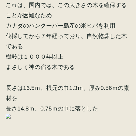
これは、国内では、この大きさの木を確保する
ことが困難なため
カナダのバンクーバー島産の米ヒバを利用
伐採してから７年経っており、自然乾燥した木
施工事例
お客様の声
である
樹齢は１０００年以上
まさしく神の宿る木である
会社概要
家づくりコラム
長さは16.5ｍ、根元の巾1.3ｍ、厚み0.56ｍの素
材を
スタッフ紹介
長さ14.8ｍ、0.75ｍの巾に落とした