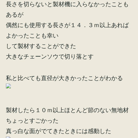
長さを切らないと製材機に入らなかったことも
イベント情報
来場予約
あるが
偶然にも使用する長さが１４．３ｍ以上あれば
資料請求
お問い合わせ
よかったことも幸い
して製材することができた
大きなチェーンソウで切り落とす
オンラインショップ
私と比べても直径が大きかったことがわかる
製材したら１０ｍ以上ほとんど節のない無地材
ちょっとすごかった
真っ白な面がでてきたときには感動した