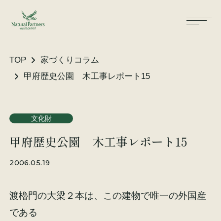
TOP
家づくりコラム
甲府歴史公園 木工事レポート15
ナパスの想い
住まいができるまで
文化財
大工が建てる家
保証・保険
甲府歴史公園 木工事レポート15
気候風土適応住宅
土地をお探しの方へ
2006.05.19
性能・素材
渡櫓門の大梁２本は、この建物で唯一の外国産
リノベーション
である