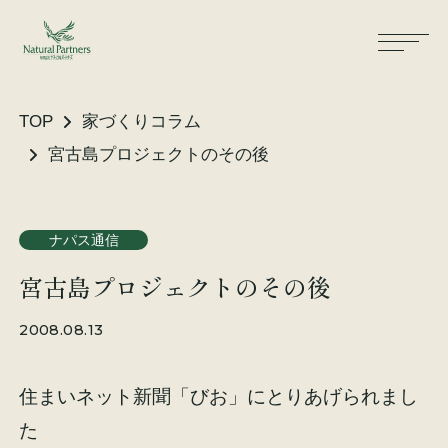
TOP
家づくりコラム
宮古島プロジェクトのその後
ナパスの想い
住まいができるまで
ナパス通信
大工が建てる家
保証・保険
宮古島プロジェクトのその後
気候風土適応住宅
土地をお探しの方へ
2008.08.13
性能・素材
住まいネット新聞「びお」にとりあげられまし
リノベーション
た