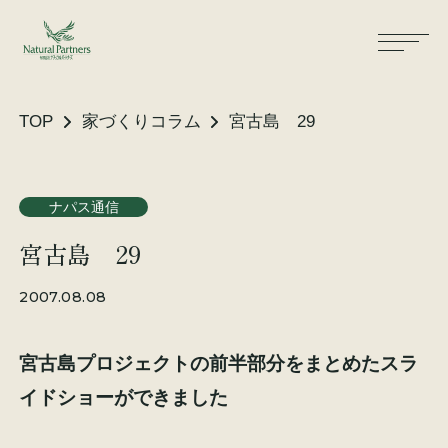
TOP
家づくりコラム
宮古島 29
ナパスの想い
住まいができるまで
ナパス通信
宮古島 29
大工が建てる家
保証・保険
2007.08.08
気候風土適応住宅
土地をお探しの方へ
宮古島プロジェクトの前半部分をまとめたスラ
性能・素材
イドショーができました
リノベーション