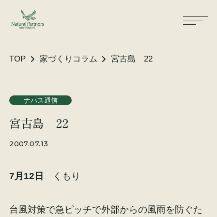
TOP
家づくりコラム
宮古島 22
ナパスの想い
住まいができるまで
ナパス通信
宮古島 22
大工が建てる家
保証・保険
2007.07.13
気候風土適応住宅
土地をお探しの方へ
7月12日
くもり
性能・素材
リノベーション
台風対策で急ピッチで外部からの風雨を防ぐた