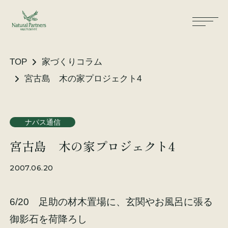
TOP
家づくりコラム
宮古島 木の家プロジェクト4
ナパスの想い
住まいができるまで
ナパス通信
大工が建てる家
保証・保険
宮古島 木の家プロジェクト4
気候風土適応住宅
土地をお探しの方へ
2007.06.20
性能・素材
6/20 足助の材木置場に、玄関やお風呂に張る
リノベーション
御影石を荷降ろし