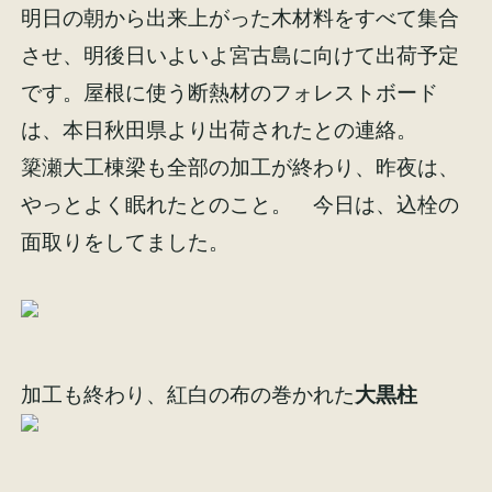
明日の朝から出来上がった木材料をすべて集合
させ、明後日いよいよ宮古島に向けて出荷予定
です。屋根に使う断熱材のフォレストボード
は、本日秋田県より出荷されたとの連絡。
施工事例
お客様の声
簗瀬大工棟梁も全部の加工が終わり、昨夜は、
やっとよく眠れたとのこと。 今日は、込栓の
面取りをしてました。
会社概要
家づくりコラム
スタッフ紹介
加工も終わり、紅白の布の巻かれた
大黒柱