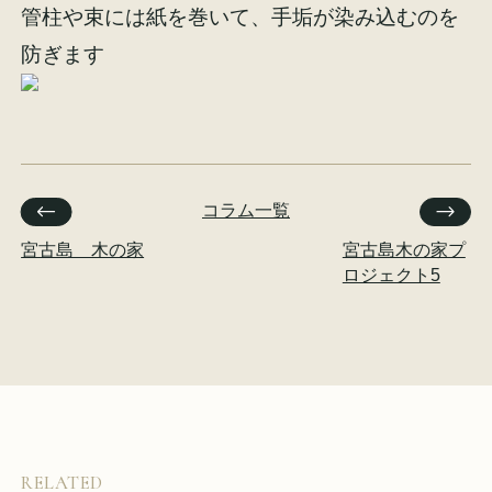
管柱や束には紙を巻いて、手垢が染み込むのを
イベント情報
来場予約
防ぎます
資料請求
お問い合わせ
コラム一覧
オンラインショップ
宮古島 木の家
宮古島木の家プ
ロジェクト5
RELATED