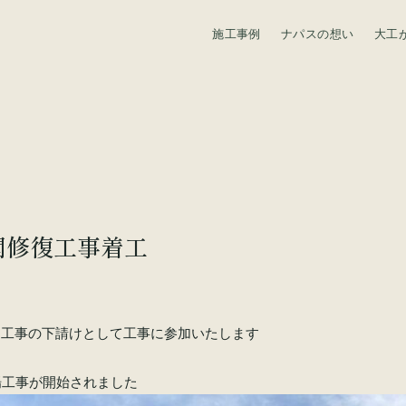
施工事例
ナパスの想い
大工
資料請求
閣修復工事着工
官工事の下請けとして工事に参加いたします
場工事が開始されました