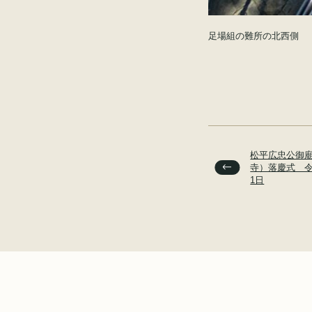
足場組の難所の北西側
松平広忠公御
寺）落慶式 令
1日