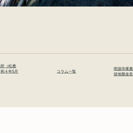
廟所（松應
明源寺庫裏
和４年5月
コラム一覧
状地盤改良