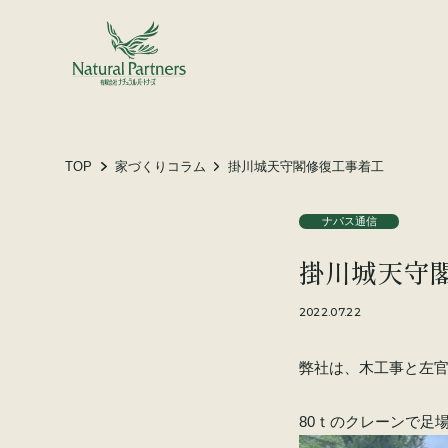
土地をお探しの方へ
施工事例
お客様の声
TOP
家づくりコラム
掛川城天守閣修復工事着工
ナパス通信
会社概要
掛川城天守
スタッフ紹介
家づくりコラム
2022.07.22
弊社は、木工事と左
80ｔのクレーンで足