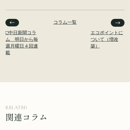
イベント情報
来場予約
コラム一覧
資料請求
お問い合わせ
□中日新聞コラ
エコポイントに
ム 明日から毎
ついて（増改
週月曜日４回連
築）
載
オンラインショップ
RELATED
関連コラム