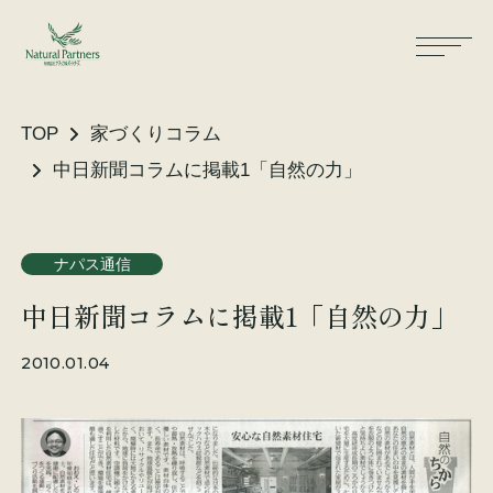
TOP
家づくりコラム
中日新聞コラムに掲載1「自然の力」
ナパスの想い
住まいができるまで
ナパス通信
大工が建てる家
保証・保険
中日新聞コラムに掲載1「自然の力」
気候風土適応住宅
土地をお探しの方へ
2010.01.04
性能・素材
リノベーション