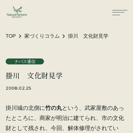
TOP
家づくりコラム
掛川 文化財見学
ナパスの想い
住まいができるまで
ナパス通信
掛川 文化財見学
大工が建てる家
保証・保険
2008.02.25
気候風土適応住宅
土地をお探しの方へ
掛川城の北側に
竹の丸
という、武家屋敷のあっ
性能・素材
たところに、商家が明治に建てられ、市の文化
リノベーション
財として残され、今回、解体修理がされてい