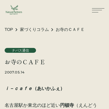
TOP
家づくりコラム
お寺のＣＡＦＥ
ナパスの想い
住まいができるまで
ナパス通信
お寺のＣＡＦＥ
大工が建てる家
保証・保険
2007.05.14
気候風土適応住宅
土地をお探しの方へ
ｉ－ｃａｆｅ
（あいかふぇ）
性能・素材
リノベーション
名古屋駅か東北のほど近い
円頓寺
（えんどう