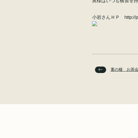
奥様はいつも横笛を
小岩さんＨＰ
http:/
藁の棲 お茶