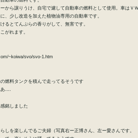
ターから譲りうけ、自宅で濾して自動車の燃料として使用。車はＶ
ンに、少し改造を加えた植物油専用の自動車です。
づけるとてんぷらの香りがして、無害です。
あこがれます。
.com/~koiwa/svo/svo-1.htm
備の燃料タンクを積んで走ってるそうです
あ….
に感銘しました
暮らしを楽しんでるご夫婦（写真右ー正博さん、左ー愛さんです。