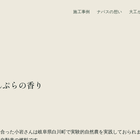
施工事例
ナパスの想い
大工
資料請求
んぷらの香り
り合った小岩さんは岐阜県白川町で実験的自然農を実践しておられ
、自動車の燃料です。