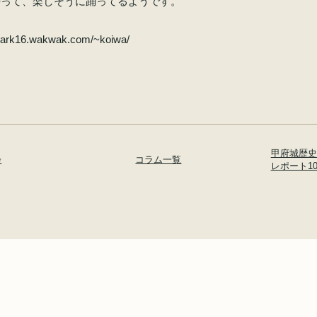
持って、楽しそうに踊ってるようです。
/park16.wakwak.com/~koiwa/
甲府城歴史
会
コラム一覧
レポート1