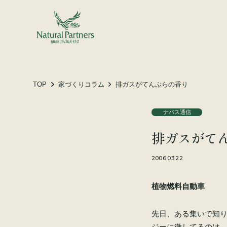
土地をお探しの方へ
施工事例
お客様の声
TOP
家づくりコラム
排ガスがてんぷらの香り
ナパス通信
会社概要
排ガスがて
スタッフ紹介
家づくりコラム
2006.03.22
植物燃料自動車
先日、ある集いで知
ジーに徹してるのは