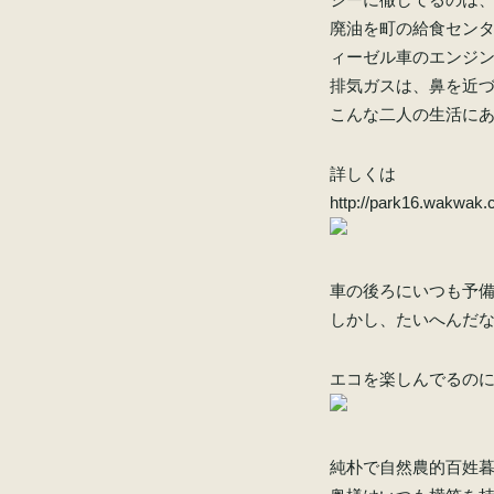
廃油を町の給食セン
ィーゼル車のエンジ
排気ガスは、鼻を近
こんな二人の生活に
詳しくは
http://park16.wakwak
車の後ろにいつも予
しかし、たいへんだな
エコを楽しんでるの
純朴で自然農的百姓