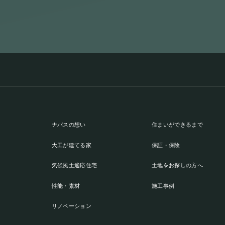
ナパスの想い
住まいができるまで
大工が建てる家
保証・保険
気候風土適応住宅
土地をお探しの方へ
性能・素材
施工事例
リノベーション