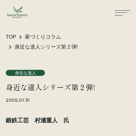
TOP
家づくりコラム
身近な達人シリーズ第２弾!
ナパスの想い
住まいができるまで
身近な達人
大工が建てる家
保証・保険
身近な達人シリーズ第２弾!
気候風土適応住宅
土地をお探しの方へ
2005.01.31
性能・素材
鍛鉄工芸 村瀬重人 氏
リノベーション