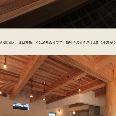
がお出迎え。床は杉板、壁は漆喰ぬりです。横格子の引き戸は上部に小窓が