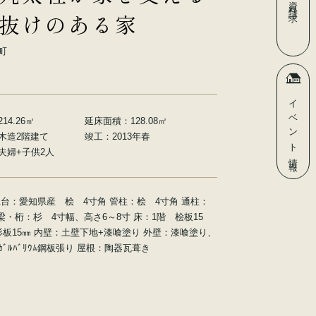
資料請求
抜けのある家
町
イベント
214.26㎡
延床面積：
128.08㎡
木造2階建て
竣工：
2013年春
夫婦+子供2人
情報
土台：愛知県産 桧 4寸角 管柱：桧 4寸角 通柱：
梁・桁：杉 4寸幅、高さ6～8寸 床：1階 桧板15
杉板15㎜ 内壁：土壁下地+漆喰塗り 外壁：漆喰塗り、
ﾞﾙﾊﾞﾘｳﾑ鋼板張り 屋根：陶器瓦葺き