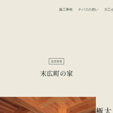
施工事例
ナパスの想い
大工
資料請求
注文住宅
末広町の家
極太