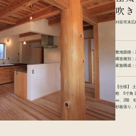
吹き
刈谷市末広
敷地面積：
構造種別：
家族構成：
【仕様】 
桧 5寸角 
㎜、2階 
杉板張り、ｶ