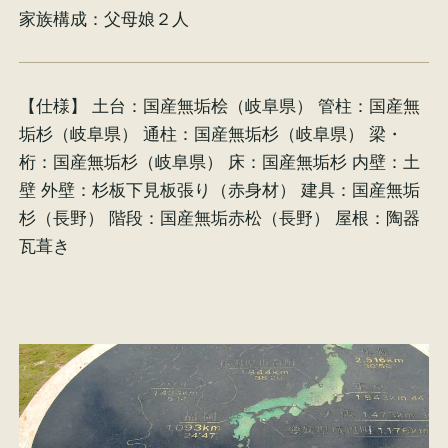
家族構成：
父母娘２人
イベント情報
来場予約
【仕様】 土台：国産無垢桧（岐阜県） 管柱：国産無
資料請求
お問い合わせ
垢杉（岐阜県） 通柱：国産無垢杉（岐阜県） 梁・
桁：国産無垢杉（岐阜県） 床：国産無垢杉 内壁：土
壁 外壁：杉板下見板張り（赤身材） 建具：国産無垢
オンラインショップ
杉（長野） 階段：国産無垢赤松（長野） 屋根：陶器
瓦葺き