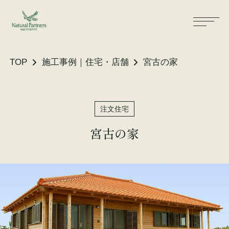
TOP
施工事例｜住宅・店舗
宮古の家
ナパスの想い
住まいができるまで
注文住宅
大工が建てる家
保証・保険
宮古の家
気候風土適応住宅
土地をお探しの方へ
性能・素材
リノベーション