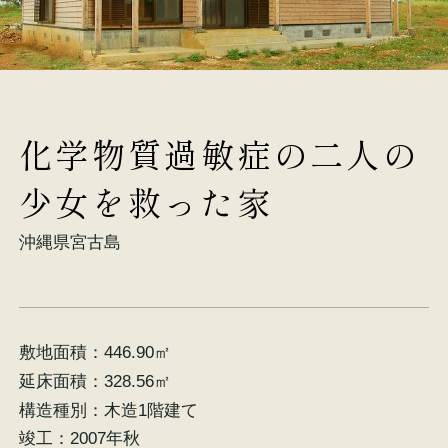
施工事例
お客様の声
化学物質過敏症の二人の
少女を救った家
沖縄県宮古島
会社概要
家づくりコラム
スタッフ紹介
敷地面積：
446.90㎡
延床面積：
328.56㎡
構造種別：
木造1階建て
竣工：
2007年秋