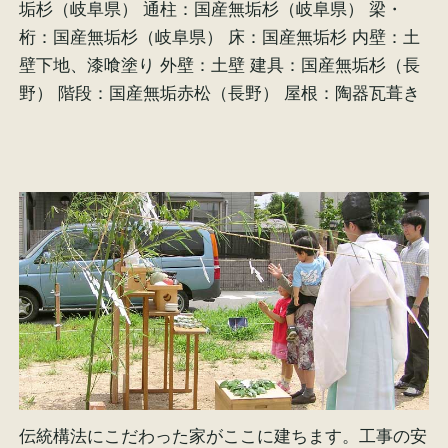
垢杉（岐阜県） 通柱：国産無垢杉（岐阜県） 梁・
イベント情報
来場予約
桁：国産無垢杉（岐阜県） 床：国産無垢杉 内壁：土
壁下地、漆喰塗り 外壁：土壁 建具：国産無垢杉（長
野） 階段：国産無垢赤松（長野） 屋根：陶器瓦葺き
資料請求
お問い合わせ
オンラインショップ
伝統構法にこだわった家がここに建ちます。工事の安