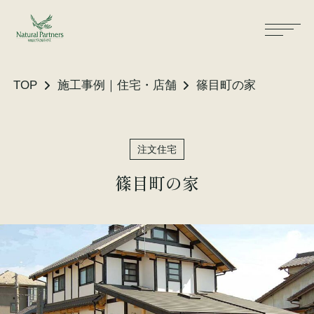
TOP
施工事例｜住宅・店舗
篠目町の家
ナパスの想い
住まいができるまで
注文住宅
大工が建てる家
保証・保険
篠目町の家
気候風土適応住宅
土地をお探しの方へ
性能・素材
リノベーション