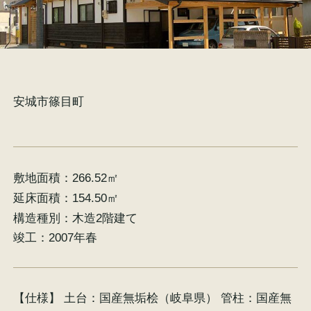
施工事例
お客様の声
安城市篠目町
敷地面積：
266.52㎡
会社概要
家づくりコラム
延床面積：
154.50㎡
構造種別：
木造2階建て
スタッフ紹介
竣工：
2007年春
【仕様】 土台：国産無垢桧（岐阜県） 管柱：国産無