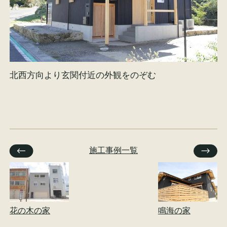
北西方向より玄関付近の外観をのぞむ
施工事例一覧
花の木の家
鳴海の家