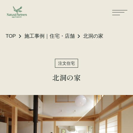
TOP
施工事例｜住宅・店舗
北洞の家
ナパスの想い
住まいができるまで
注文住宅
大工が建てる家
保証・保険
北洞の家
気候風土適応住宅
土地をお探しの方へ
性能・素材
リノベーション