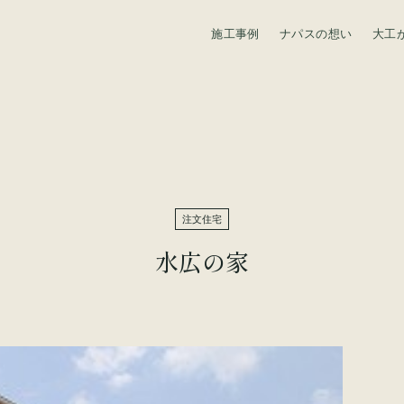
施工事例
ナパスの想い
大工
資料請求
注文住宅
水広の家