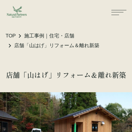
TOP
施工事例｜住宅・店舗
店舗「山はげ」リフォーム＆離れ新築
ナパスの想い
住まいができるまで
店舗「山はげ」リフォーム＆離れ新築
大工が建てる家
保証・保険
気候風土適応住宅
土地をお探しの方へ
性能・素材
リノベーション