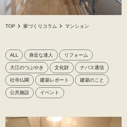
TOP
家づくりコラム
マンション
施工事例
お客様の声
ALL
身近な達人
リフォーム
大江のつぶやき
文化財
ナパス通信
会社概要
家づくりコラム
社寺仏閣
建築レポート
建築のこと
公共施設
イベント
スタッフ紹介