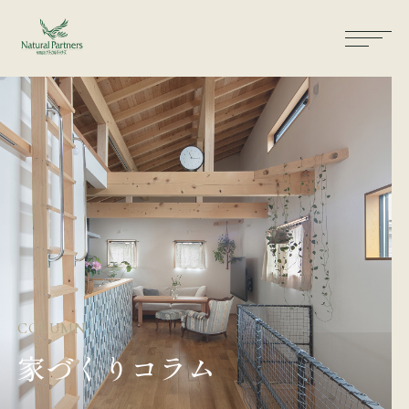
ナパスの想い
住まいができるまで
大工が建てる家
保証・保険
気候風土適応住宅
土地をお探しの方へ
COLUMN
性能・素材
家づくりコラム
リノベーション