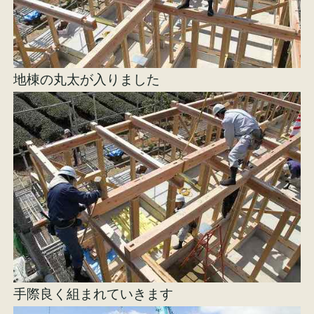
イベント情報
来場予約
資料請求
お問い合わせ
地棟の丸太が入りました
オンラインショップ
手際良く組まれていきます