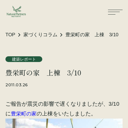
TOP
家づくりコラム
豊栄町の家 上棟 3/10
ナパスの想い
住まいができるまで
建築レポート
豊栄町の家 上棟 3/10
大工が建てる家
保証・保険
2011.03.26
気候風土適応住宅
土地をお探しの方へ
ご報告が震災の影響で遅くなりましたが、3/10
性能・素材
に
の上棟をいたしました。
豊栄町の家
リノベーション