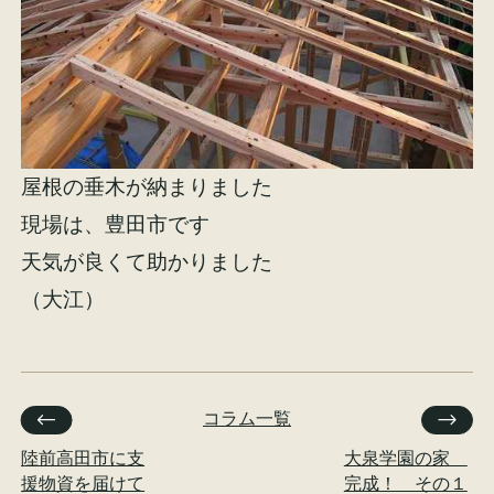
屋根の垂木が納まりました
現場は、豊田市です
天気が良くて助かりました
（大江）
コラム一覧
陸前高田市に支
大泉学園の家
援物資を届けて
完成！ その１