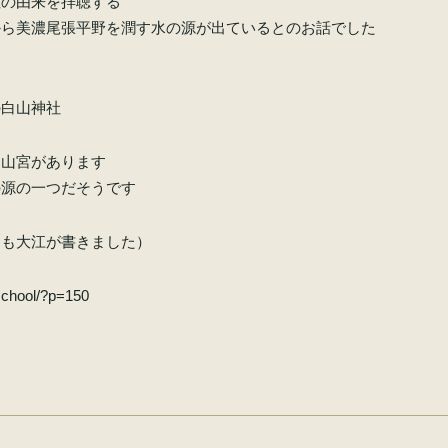
社の由来を拝聴する
から美濃尾張平野を潤す水の源が出ているとのお話でした
の白山神社
白山宮があります
の源の一つだそうです
にも大江が書きました）
/school/?p=150