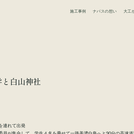
施工事例
ナパスの想い
大工
資料請求
学と白山神社
屋
男を連れて出発
行委員が集合して、学生４名を乗せて一路美濃白鳥へと90分の高速