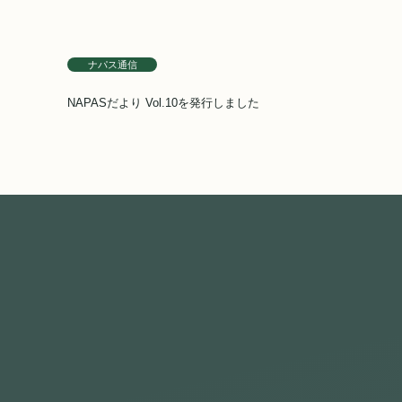
ナパス通信
NAPASだより Vol.10を発行しました