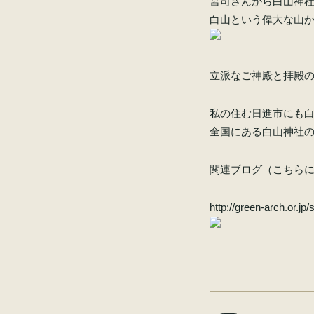
宮司さんから白山神
白山という偉大な山
立派なご神殿と拝殿
私の住む日進市にも
全国にある白山神社
関連ブログ（こちら
http://green-arch.or.jp