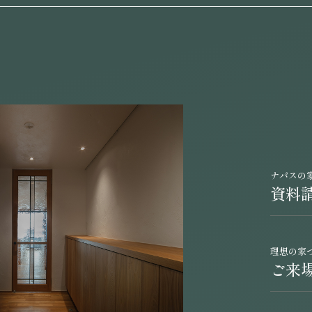
ナパスの
資料
理想の家
ご来