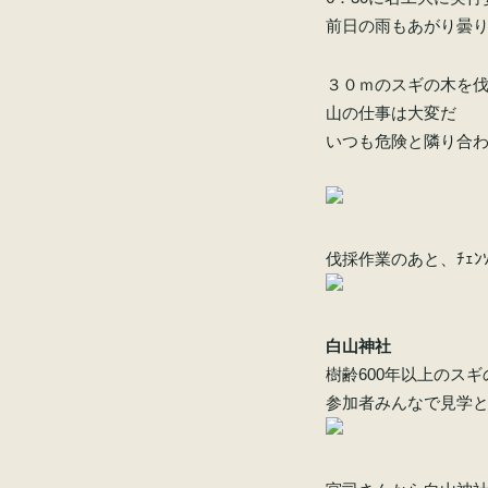
前日の雨もあがり曇
３０ｍのスギの木を
山の仕事は大変だ
いつも危険と隣り合
伐採作業のあと、ﾁｪ
白山神社
樹齢600年以上のス
参加者みんなで見学