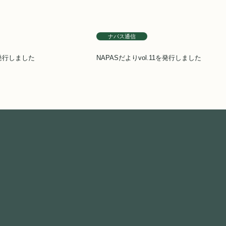
ナパス通信
を発行しました
NAPASだよりvol.11を発行しました