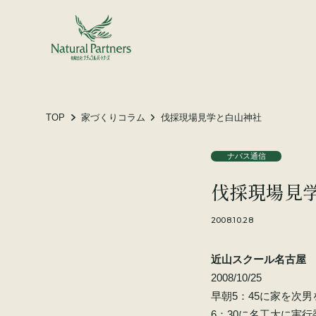
土地をお探しの方へ
施工事例
お客様の声
TOP
家づくりコラム
伐採現場見学と白山神社
ナパス通信
会社概要
伐採現場見
スタッフ紹介
家づくりコラム
2008.10.28
近山スクール名古
2008/10/25
早朝5：45に家を次
6：30に名工大に実