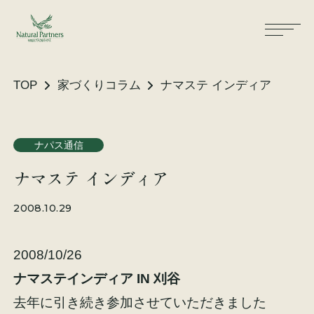
TOP
家づくりコラム
ナマステ インディア
ナパスの想い
住まいができるまで
ナパス通信
ナマステ インディア
大工が建てる家
保証・保険
2008.10.29
気候風土適応住宅
土地をお探しの方へ
2008/10/26
性能・素材
ナマステインディア IN 刈谷
リノベーション
去年に引き続き参加させていただきました