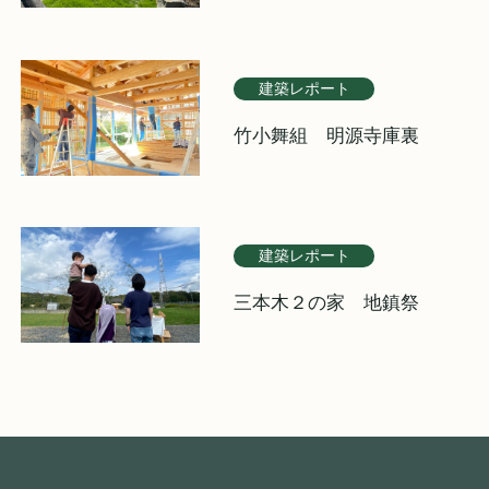
建築レポート
竹小舞組 明源寺庫裏
建築レポート
三本木２の家 地鎮祭