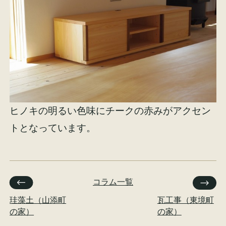
イベント情報
来場予約
資料請求
お問い合わせ
オンラインショップ
ヒノキの明るい色味にチークの赤みがアクセン
トとなっています。
コラム一覧
珪藻土（山添町
瓦工事（東境町
の家）
の家）