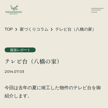
TOP
家づくりコラム
テレビ台（八橋の家）
ナパスの想い
住まいができるまで
建築レポート
テレビ台（八橋の家）
大工が建てる家
保証・保険
2014.07.03
気候風土適応住宅
土地をお探しの方へ
今回は去年の夏に竣工した物件のテレビ台を御
性能・素材
紹介します。
リノベーション