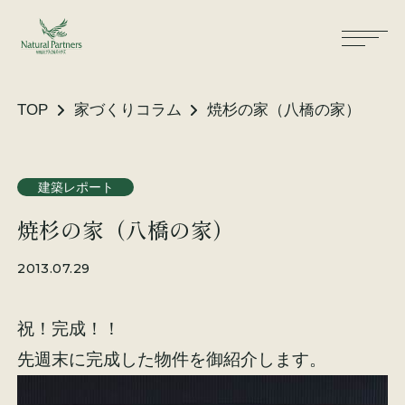
TOP
家づくりコラム
焼杉の家（八橋の家）
ナパスの想い
住まいができるまで
建築レポート
焼杉の家（八橋の家）
大工が建てる家
保証・保険
2013.07.29
気候風土適応住宅
土地をお探しの方へ
祝！完成！！
性能・素材
先週末に完成した物件を御紹介します。
リノベーション