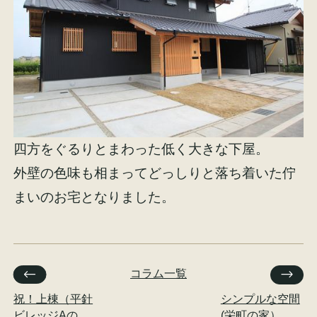
四方をぐるりとまわった低く大きな下屋。
外壁の色味も相まってどっしりと落ち着いた佇
まいのお宅となりました。
コラム一覧
祝！上棟（平針
シンプルな空間
ビレッジAの
(栄町の家）