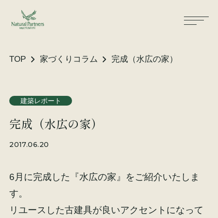
TOP
家づくりコラム
完成（水広の家）
ナパスの想い
住まいができるまで
建築レポート
完成（水広の家）
大工が建てる家
保証・保険
2017.06.20
気候風土適応住宅
土地をお探しの方へ
6月に完成した『水広の家』をご紹介いたしま
性能・素材
す。
リノベーション
リユースした古建具が良いアクセントになって