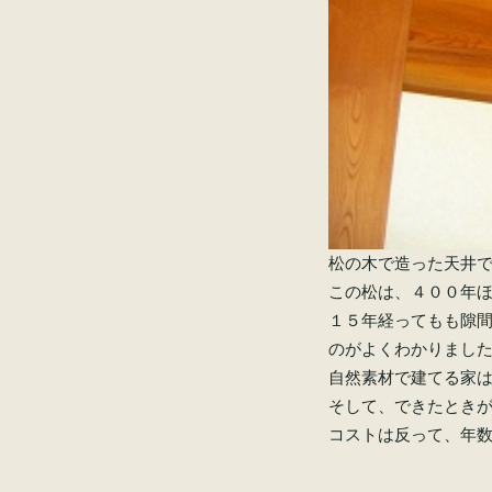
松の木で造った天井
この松は、４００年
１５年経ってもも隙
のがよくわかりまし
自然素材で建てる家
そして、できたとき
コストは反って、年