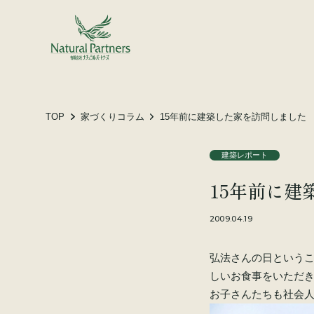
土地をお探しの方へ
施工事例
お客様の声
TOP
家づくりコラム
15年前に建築した家を訪問しました
建築レポート
会社概要
15年前に建
スタッフ紹介
家づくりコラム
2009.04.19
弘法さんの日という
しいお食事をいただ
お子さんたちも社会