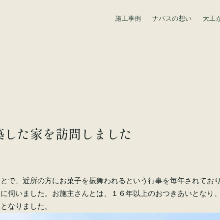
施工事例
ナパスの想い
大工
資料請求
築した家を訪問しました
ことで、近所の方にお菓子を振舞われるという行事を毎年されてお
きに伺いました。お施主さんとは、１６年以上のおつきあいとなり
人となりました。