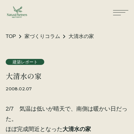
TOP
家づくりコラム
大清水の家
ナパスの想い
住まいができるまで
建築レポート
大清水の家
大工が建てる家
保証・保険
2008.02.07
気候風土適応住宅
土地をお探しの方へ
2/7 気温は低いが晴天で、南側は暖かい日だっ
性能・素材
た。
リノベーション
ほぼ完成間近となった
大清水の家