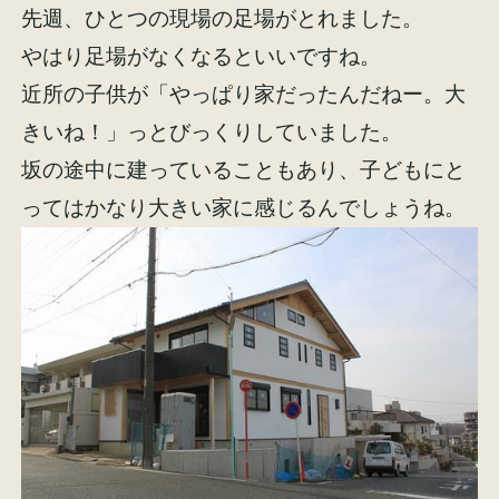
先週、ひとつの現場の足場がとれました。
やはり足場がなくなるといいですね。
近所の子供が「やっぱり家だったんだねー。大
きいね！」っとびっくりしていました。
施工事例
お客様の声
坂の途中に建っていることもあり、子どもにと
ってはかなり大きい家に感じるんでしょうね。
会社概要
家づくりコラム
スタッフ紹介