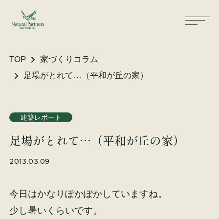
TOP
家づくりコラム
足場がとれて…（平和が丘の家）
ナパスの想い
住まいができるまで
建築レポート
大工が建てる家
保証・保険
足場がとれて…（平和が丘の家）
気候風土適応住宅
土地をお探しの方へ
2013.03.09
性能・素材
今日はかなりぽかぽかしていますね。
リノベーション
少し暑いくらいです。