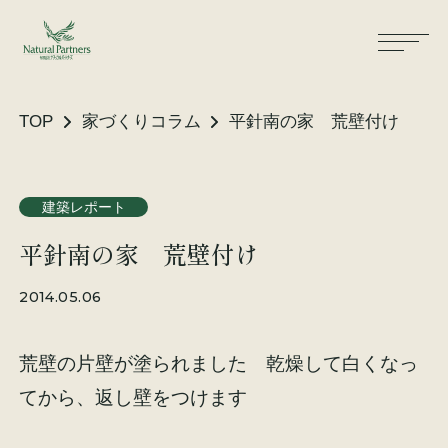
TOP
家づくりコラム
平針南の家 荒壁付け
ナパスの想い
住まいができるまで
建築レポート
平針南の家 荒壁付け
大工が建てる家
保証・保険
2014.05.06
気候風土適応住宅
土地をお探しの方へ
荒壁の片壁が塗られました 乾燥して白くなっ
性能・素材
てから、返し壁をつけます
リノベーション