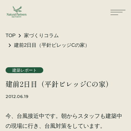
TOP
家づくりコラム
建前2日目（平針ビレッジCの家）
ナパスの想い
住まいができるまで
建築レポート
大工が建てる家
保証・保険
建前2日目（平針ビレッジCの家）
気候風土適応住宅
土地をお探しの方へ
2012.06.19
性能・素材
今、台風接近中です。朝からスタッフも建築中
リノベーション
の現場に行き、台風対策をしています。