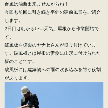
台風は油断出来ませんからね！
今回も前回に引き続き平針の建前風景をご紹介
します。
2日目は朝からいい天気。屋根から作業開始で
施工事例
お客様の声
す。
破風板を棟梁のヤナセさんが取り付けていま
す。破風板とは屋根の妻側に山形に付けられた
板のことです。
会社概要
家づくりコラム
破風板には建築物への雨の吹き込みを防ぐ役割
があります。
スタッフ紹介