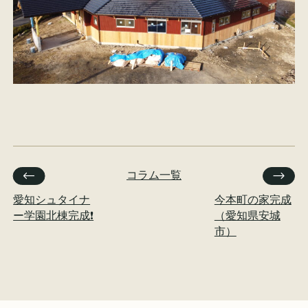
イベント情報
来場予約
資料請求
お問い合わせ
オンラインショップ
コラム一覧
愛知シュタイナ
今本町の家完成
ー学園北棟完成❗️
（愛知県安城
市）