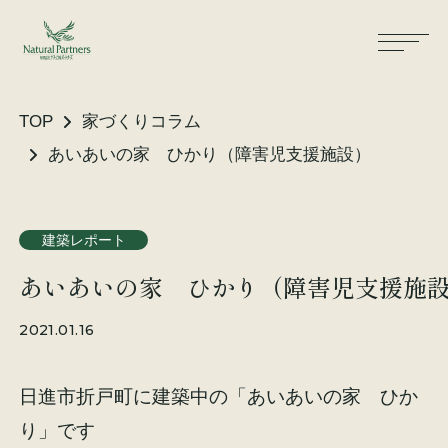
TOP
家づくりコラム
あいあいの家 ひかり（障害児支援施設）
ナパスの想い
住まいができるまで
建築レポート
大工が建てる家
保証・保険
あいあいの家 ひかり（障害児支援施
気候風土適応住宅
土地をお探しの方へ
2021.01.16
性能・素材
日進市折戸町に建築中の「あいあいの家 ひか
リノベーション
り」です