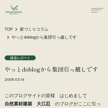
TOP
家づくりコラム
やっとdoblogから集団引っ越しです
ナパスの想い
住まいができるまで
建築レポート
大工が建てる家
保証・保険
やっとdoblogから集団引っ越しです
気候風土適応住宅
土地をお探しの方へ
2009.03.14
性能・素材
このブログサイトの皆様 はじめまして
リノベーション
自然素材建築 大江忍
のブログがここに引っ