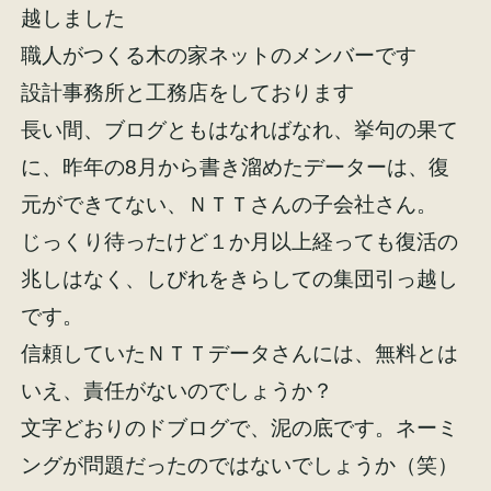
越しました
職人がつくる木の家ネットのメンバーです
設計事務所と工務店をしております
長い間、ブログともはなればなれ、挙句の果て
施工事例
お客様の声
に、昨年の8月から書き溜めたデーターは、復
元ができてない、ＮＴＴさんの子会社さん。
じっくり待ったけど１か月以上経っても復活の
兆しはなく、しびれをきらしての集団引っ越し
会社概要
家づくりコラム
です。
信頼していたＮＴＴデータさんには、無料とは
スタッフ紹介
いえ、責任がないのでしょうか？
文字どおりのドブログで、泥の底です。ネーミ
ングが問題だったのではないでしょうか（笑）