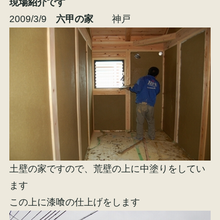
現場紹介です
2009/3/9
六甲の家
神戸
土壁の家ですので、荒壁の上に中塗りをしてい
ます
この上に漆喰の仕上げをします