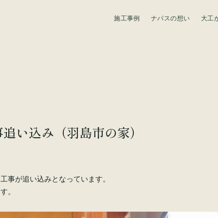
施工事例
ナパスの想い
大工
資料請求
）
事追い込み（羽島市の家）
工工事が追い込みとなっています。
ます。