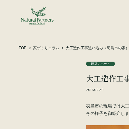
土地をお探しの方へ
施工事例
お客様の声
TOP
家づくりコラム
大工造作工事追い込み（羽島市の家
建築レポート
会社概要
大工造作工
スタッフ紹介
家づくりコラム
2016.02.29
羽島市の現場では大
その様子を御紹介し